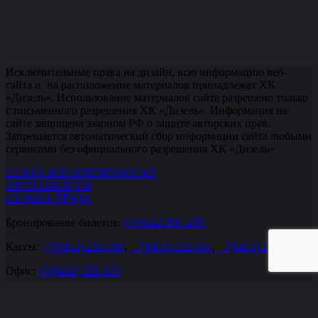
Исключительные права на дизайн, всю информацию веб-
сайта и на расположение материалов принадлежат ХК
«Дизель». Использование материалов сайта разрешено только
с письменного разрешения ХК «Дизель». Информация на
сайте защищена законом РФ о защите авторских прав.
Запрещается автоматический сбор информации сайта любыми
сервисами без официального разрешения ХК «Дизель»
СЕЗОН 2025/26
ЧЕМПИОНАТ
АРЕНА
БИЛЕТЫ
ОХРАНА ТРУДА
Бронирование билетов:
+7(8412)200-450.
Кассы:
+7(8412) 232-160
,
+7(8412) 232-161
,
+7(8412) 232-162
.
Офис:
+7(8412) 232-171
office@hcdizel.ru