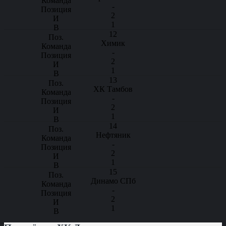
-
2
1
12
Химик
-
2
1
13
ХК Тамбов
-
2
1
14
Нефтяник
-
2
1
15
Динамо СПб
-
2
1