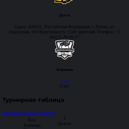
Дизель
Адрес: 440031, Российская Федерация, г. Пенза, ул.
Окружная, 163 Вместимость: 5500 зрителей Телефон: +7
(8412) 20-99-57
Нефтяник
1
-
3
Счет
Турнирная таблица
Просмотр полной таблицы
1
Дизель
-