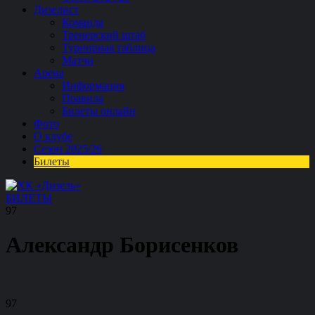
Дизелист
Команда
Тренерский штаб
Турнирная таблица
Матчи
Арена
Информация
Правила
Билеты онлайн
Фото
О клубе
Сезон 2025/26
Билеты
БИЛЕТЫ
97
Александр Борисенков
97