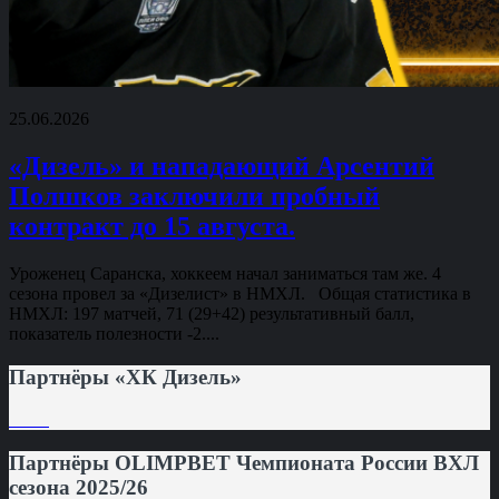
25.06.2026
«Дизель» и нападающий Арсентий
Полшков заключили пробный
контракт до 15 августа.
Уроженец Саранска, хоккеем начал заниматься там же. 4
сезона провел за «Дизелист» в НМХЛ. Общая статистика в
НМХЛ: 197 матчей, 71 (29+42) результативный балл,
показатель полезности -2....
Партнёры «ХК Дизель»
Партнёры OLIMPBET Чемпионата России ВХЛ
сезона 2025/26