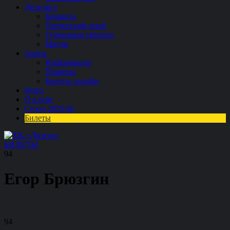
Дизелист
Команда
Тренерский штаб
Турнирная таблица
Матчи
Арена
Информация
Правила
Билеты онлайн
Фото
О клубе
Сезон 2025/26
Билеты
БИЛЕТЫ
94
Егор Брюзгин
94