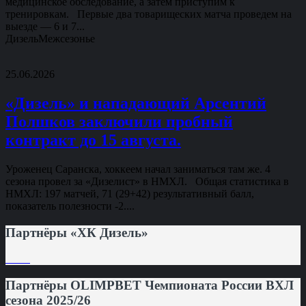
медицинское обследование, а затем приступим к
тренировкам. Первые два товарищеских матча проведем на
выезде — 6 и 7...
Дизель
Межсезонье
25.06.2026
«Дизель» и нападающий Арсентий
Полшков заключили пробный
контракт до 15 августа.
Уроженец Саранска, хоккеем начал заниматься там же. 4
сезона провел за «Дизелист» в НМХЛ. Общая статистика в
НМХЛ: 197 матчей, 71 (29+42) результативный балл,
показатель полезности -2....
Партнёры «ХК Дизель»
Партнёры OLIMPBET Чемпионата России ВХЛ
сезона 2025/26