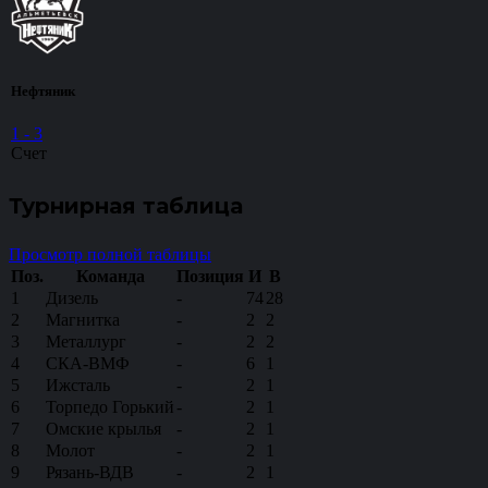
Нефтяник
1
-
3
Счет
Турнирная таблица
Просмотр полной таблицы
Поз.
Команда
Позиция
И
В
1
Дизель
-
74
28
2
Магнитка
-
2
2
3
Металлург
-
2
2
4
СКА-ВМФ
-
6
1
5
Ижсталь
-
2
1
6
Торпедо Горький
-
2
1
7
Омские крылья
-
2
1
8
Молот
-
2
1
9
Рязань-ВДВ
-
2
1