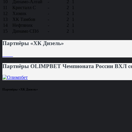
10
Динамо-Алтай
-
2
1
11
Кристалл С
-
2
1
12
Химик
-
2
1
13
ХК Тамбов
-
2
1
14
Нефтяник
-
2
1
15
Динамо СПб
-
2
1
Партнёры «ХК Дизель»
Партнёры OLIMPBET Чемпионата России ВХЛ сез
Партнёры «ХК Дизель»