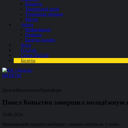
Команда
Тренерский штаб
Турнирная таблица
Матчи
Арена
Информация
Правила
Билеты онлайн
Фото
О клубе
Сезон 2025/26
Билеты
БИЛЕТЫ
Дизель
Межсезонье
Трансферы
Павел Копытин завершил молодёжную ка
19.06.2024
Нападающий продлил контракт с нашим клубом на 1 сезон.