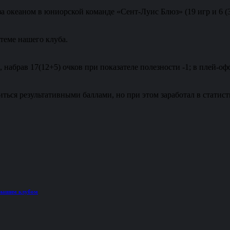
за океаном в юниорской команде «Сент-Луис Блюз» (19 игр и 6
теме нашего клуба.
 набрав 17(12+5) очков при показателе полезности -1; в плей-оф
иться результативными баллами, но при этом заработал в статис
 нашим клубом