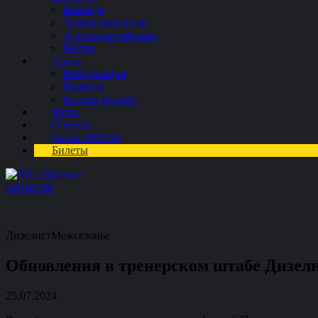
Команда
Тренерский штаб
Турнирная таблица
Матчи
Арена
Информация
Правила
Билеты онлайн
Фото
О клубе
Сезон 2025/26
Билеты
БИЛЕТЫ
Дизелист
Межсезонье
Обновления в тренерском штабе Дизел
25.07.2024