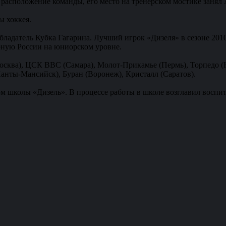
асположение команды, его место на тренерском мостике занял
 хоккея.
Обладатель Кубка Гагарина. Лучший игрок «Дизеля» в сезоне 201
ную России на юниорском уровне.
Москва), ЦСК ВВС (Самара), Молот-Прикамье (Пермь), Торпедо 
Ханты-Мансийск), Буран (Воронеж), Кристалл (Саратов).
ром школы «Дизель». В процессе работы в школе возглавил воспи