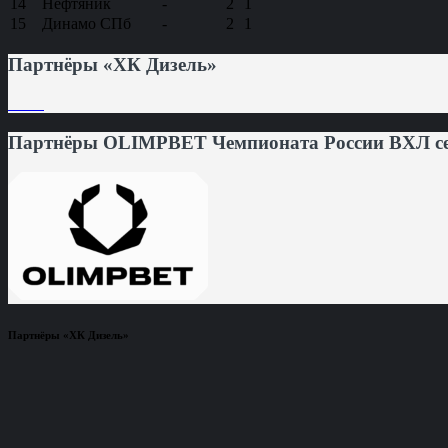
14
Нефтяник
-
2
1
15
Динамо СПб
-
2
1
Партнёры «ХК Дизель»
Партнёры OLIMPBET Чемпионата России ВХЛ сез
Партнёры «ХК Дизель»