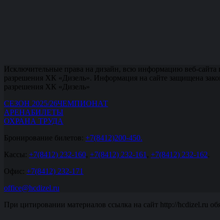
Исключительные права на дизайн, всю информацию веб-сайта 
разрешения ХК «Дизель». Информация на сайте защищена зако
разрешения ХК «Дизель»
СЕЗОН 2025/26
ЧЕМПИОНАТ
АРЕНА
БИЛЕТЫ
ОХРАНА ТРУДА
Бронирование билетов:
+7(8412)200-450.
Кассы:
+7(8412) 232-160
,
+7(8412) 232-161
,
+7(8412) 232-162
.
Офис:
+7(8412) 232-171
office@hcdizel.ru
При цитировании материалов ссылка на сайт http://hcdizel.ru об