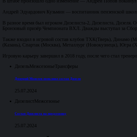
В штабе произошло одно изменение — Андрей Попов покинул р
Андрей Эдуардович Кузьмин — воспитанник пензенской школы
В разное время был игроком Дизелиста-2, Дизелиста, Дизеля. 
Бронзовый призёр Чемпионата ВХЛ. Дважды выступал за Сбор
Также входил в игровой состав клубов ТХК(Тверь), Динамо (
(Казань), Спартак (Москва), Металлург (Новокузнецк), Югра (
Игровую карьеру завершил в 2018 году, после чего стал трене
Дизель
Межсезонье
Трансферы
Дмитрий Моисеев пополнил состав Дизеля
25.07.2024
Дизелист
Межсезонье
Состав Дизелиста на предсезонку
25.07.2024