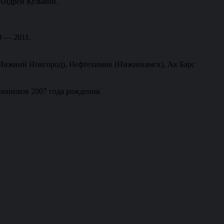
 Андрей Кузьмин.
0 — 2011.
(Нижний Новгород), Нефтехимик (Нижнекамск), Ак Барс
танников 2007 года рождения.