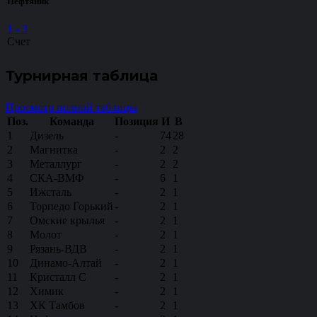
Нефтяник
1
-
3
Счет
Турнирная таблица
Просмотр полной таблицы
Поз.
Команда
Позиция
И
В
1
Дизель
-
74
28
2
Магнитка
-
2
2
3
Металлург
-
2
2
4
СКА-ВМФ
-
6
1
5
Ижсталь
-
2
1
6
Торпедо Горький
-
2
1
7
Омские крылья
-
2
1
8
Молот
-
2
1
9
Рязань-ВДВ
-
2
1
10
Динамо-Алтай
-
2
1
11
Кристалл С
-
2
1
12
Химик
-
2
1
13
ХК Тамбов
-
2
1