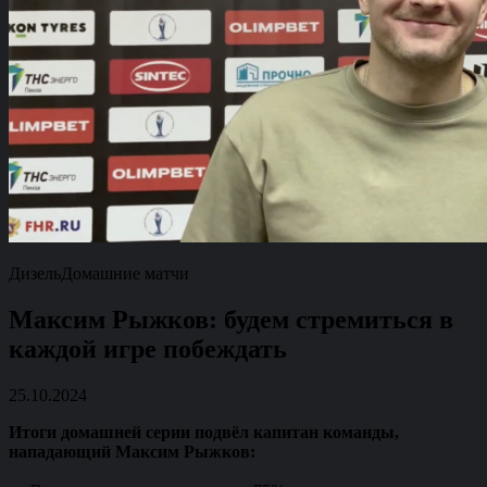
Дизель
Домашние матчи
Максим Рыжков: будем стремиться в
каждой игре побеждать
25.10.2024
Итоги домашней серии подвёл капитан команды,
нападающий Максим Рыжков: