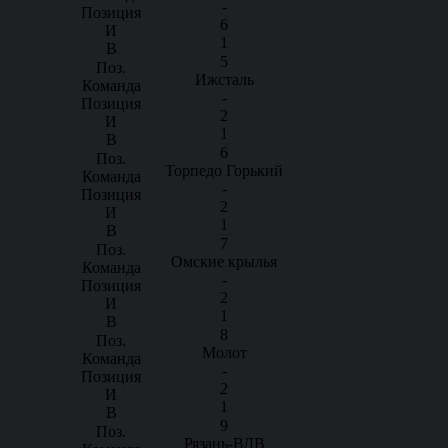
-
6
1
5
Ижсталь
-
2
1
6
Торпедо Горький
-
2
1
7
Омские крылья
-
2
1
8
Молот
-
2
1
9
Рязань-ВДВ