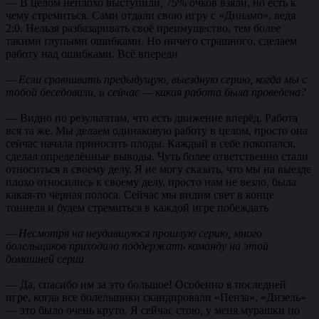
— В целом неплохо выступили, 75% очков взяли, но есть к
чему стремиться. Сами отдали свою игру с «Динамо», ведя
2:0. Нельзя разбазаривать своё преимущество, тем более
такими глупыми ошибками. Но ничего страшного, сделаем
работу над ошибками. Всё впереди
— Если сравнивать предыдущую, выездную серию, когда мы с
тобой беседовали, и сейчас — какая работа была проведена?
— Видно по результатам, что есть движение вперёд. Работа
вся та же. Мы делаем одинаковую работу в целом, просто она
сейчас начала приносить плоды. Каждый в себе покопался,
сделал определённые выводы. Чуть более ответственно стали
относиться в своему делу. Я не могу сказать, что мы на выезде
плохо относились к своему делу, просто нам не везло, была
какая-то чёрная полоса. Сейчас мы видим свет в конце
тоннеля и будем стремиться в каждой игре побеждать
— Несмотря на неудавшуюся прошлую серию, много
болельщиков приходило поддержать команду на этой
домашней серии
— Да, спасибо им за это большое! Особенно в последней
игре, когда все болельщики скандировали «Пенза», «Дизель»
— это было очень круто. Я сейчас стою, у меня мурашки по