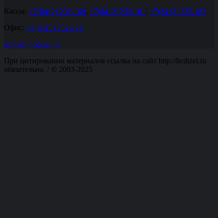
Кассы:
+7(8412) 232-160
,
+7(8412) 232-161
,
+7(8412) 232-162
.
Офис:
+7(8412) 232-171
office@hcdizel.ru
При цитировании материалов ссылка на сайт http://hcdizel.ru
обязательна. /
©
2003-2025