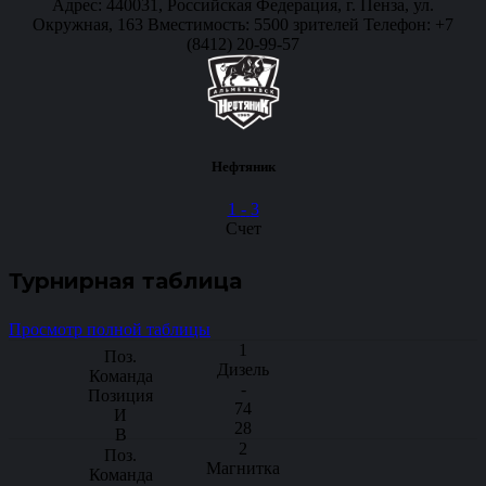
Адрес: 440031, Российская Федерация, г. Пенза, ул.
Окружная, 163 Вместимость: 5500 зрителей Телефон: +7
(8412) 20-99-57
Нефтяник
1
-
3
Счет
Турнирная таблица
Просмотр полной таблицы
1
Дизель
-
74
28
2
Магнитка