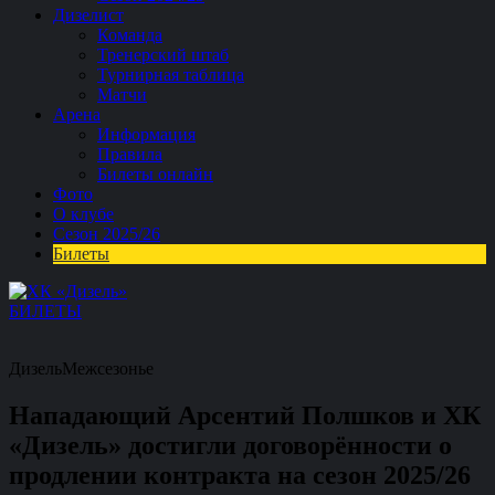
Дизелист
Команда
Тренерский штаб
Турнирная таблица
Матчи
Арена
Информация
Правила
Билеты онлайн
Фото
О клубе
Сезон 2025/26
Билеты
БИЛЕТЫ
Дизель
Межсезонье
Нападающий Арсентий Полшков и ХК
«Дизель» достигли договорённости о
продлении контракта на сезон 2025/26