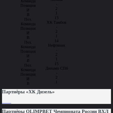
-
2
1
13
ХК Тамбов
-
2
1
14
Нефтяник
-
2
1
15
Динамо СПб
-
2
1
Партнёры «ХК Дизель»
Партнёры OLIMPBET Чемпионата России ВХЛ