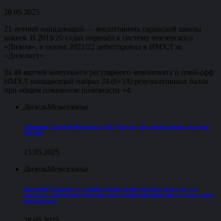
28.05.2025
21-летний нападающий — воспитанник саранской школы
хоккея. В 2019/20 годах перешёл в систему пензенского
«Дизеля», в сезоне 2021/22 дебютировал в НМХЛ за
«Дизелист».
За 48 матчей минувшего регулярного чемпионата и плей-офф
НМХЛ нападающий набрал 24 (6+18) результативных балла
при общем показателе полезности +4.
Дизель
Межсезонье
Защитник Тимофей Филиппов и ХК «Дизель» продлили контракт на сезон
2025/26
15.05.2025
Дизель
Межсезонье
Арсентий Полшков: «С одной стороны не получилось сделать то, что
хотелось, с другой получил опыт, как в таких ситуациях быть, и как с ними
справляться»
28.05.2025