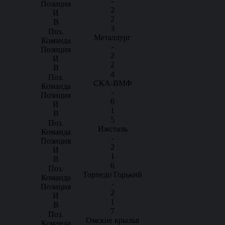
-
2
2
3
Металлург
-
2
2
4
СКА-ВМФ
-
6
1
5
Ижсталь
-
2
1
6
Торпедо Горький
-
2
1
7
Омские крылья