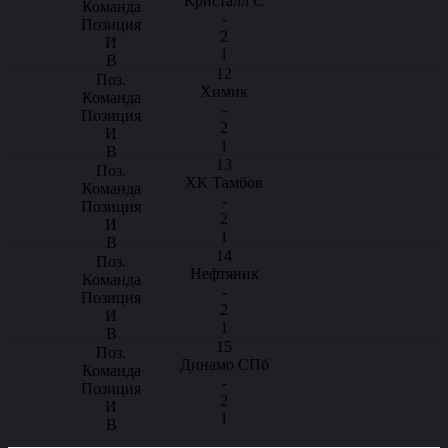
Кристалл С
-
2
1
12
Химик
-
2
1
13
ХК Тамбов
-
2
1
14
Нефтяник
-
2
1
15
Динамо СПб
-
2
1