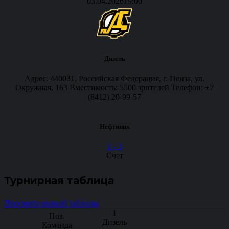
03.04.2026
19:00
Дизель
Адрес: 440031, Российская Федерация, г. Пенза, ул.
Окружная, 163 Вместимость: 5500 зрителей Телефон: +7
(8412) 20-99-57
Нефтяник
1
-
3
Счет
Турнирная таблица
Просмотр полной таблицы
1
Дизель