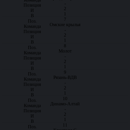
-
2
1
7
Омские крылья
-
2
1
8
Молот
-
2
1
9
Рязань-ВДВ
-
2
1
10
Динамо-Алтай
-
2
1
11