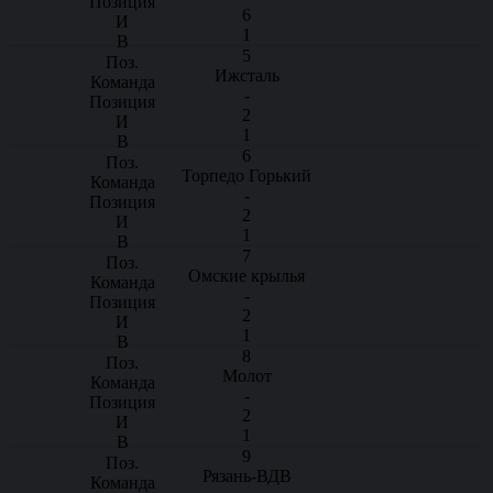
6
1
5
Ижсталь
-
2
1
6
Торпедо Горький
-
2
1
7
Омские крылья
-
2
1
8
Молот
-
2
1
9
Рязань-ВДВ