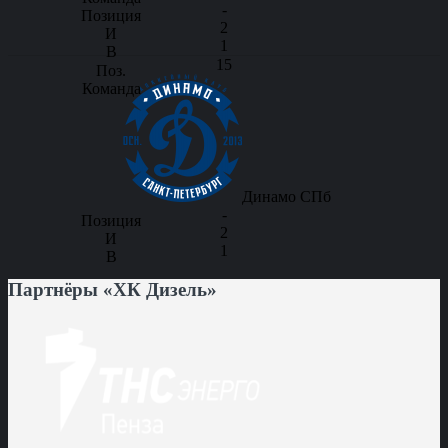
-
2
1
15
Динамо СПб
-
2
1
Партнёры «ХК Дизель»