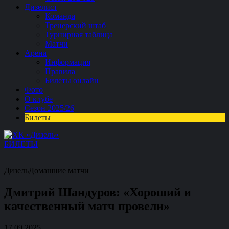
Дизелист
Команда
Тренерский штаб
Турнирная таблица
Матчи
Арена
Информация
Правила
Билеты онлайн
Фото
О клубе
Сезон 2025/26
Билеты
БИЛЕТЫ
Дизель
Домашние матчи
Дмитрий Шандуров: «Хороший и
качественный матч провели»
17.09.2025