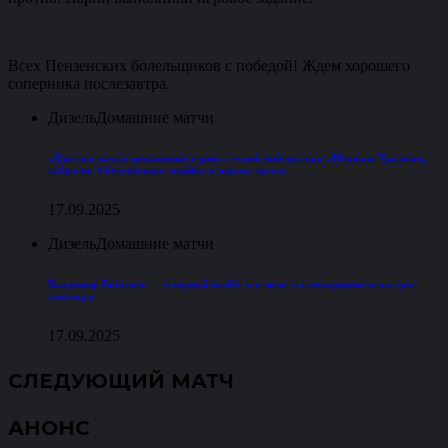
Всех Пензенских болельщиков с победой! Ждем хорошего
соперника послезавтра.
Дизель
Домашние матчи
«Дизель» начал домашнюю серию с сухой победы над «Южным Уралом»,
забросив 4 безответные шайбы в ворота орчан
17.09.2025
Дизель
Домашние матчи
Владимир Бобылёв — о первой шайбе в сезоне, о самокритике и настрое
команды
17.09.2025
СЛЕДУЮЩИЙ МАТЧ
АНОНС