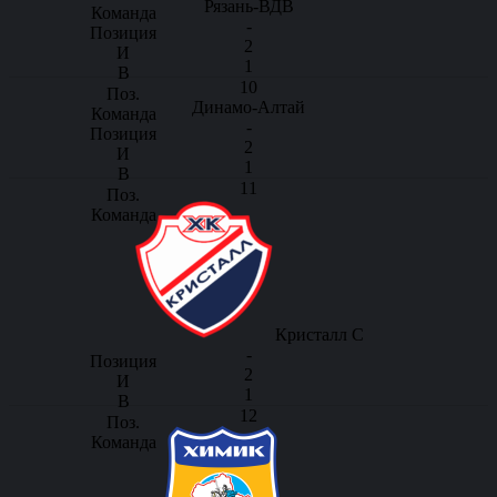
Рязань-ВДВ
-
2
1
10
Динамо-Алтай
-
2
1
11
Кристалл С
-
2
1
12