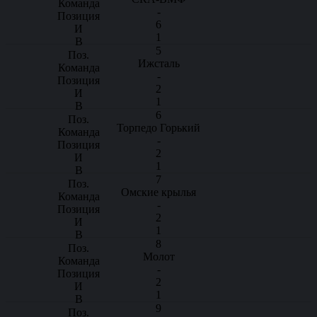
-
6
1
5
Ижсталь
-
2
1
6
Торпедо Горький
-
2
1
7
Омские крылья
-
2
1
8
Молот
-
2
1
9