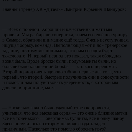
Главный тренер ХК «Дизель» Дмитрий Юрьевич Шандуров:
— Всех с победой! Хороший и качественный матч мы
провели. Мы разбирали соперника, знаем его ещё по турниру
в Самаре, обратили внимание ещё тогда. Очень неуступчивая,
ищущая борьбу, команда. Выполняющая «от и до» тренерское
задание, поэтому мы понимали, что нам сегодня будет
тяжеловато. И первый период это показал, такая обоюдная
возня была. Вроде броски были, полумоменты были, но
больше было клюшечной борьбы — кто кого переломит.
Второй период очень здорово забили первые два гола, что
первый, что второй, быстрые получились они в совокупности
и помогли нам почувствовать уверенность, с которой мы
довели, в принципе, матч.
— Насколько важно было удачный отрезок провести,
учитывая, что вся выездная серия — это очень близкие матчи,
все на тоненького — овертаймы, буллиты, все в одну шайбу.
Здесь получилось во втором периоде создать задел
приличный. Насколько это помогло сбросить груз?