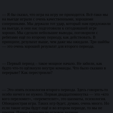
— Я бы сказал, что игра на игру не приходится. Всё-таки мы
на выезде играли с очень качественными, хорошими
соперниками. Мы держали тот удар, который нам предложили
на выезде, и они нас подготовили к сегодняшней игре
хорошо. Мы сделали небольшие выводы, поговорили с
ребятами ещё по второму периоду, как действовать. В
принципе, результат выше, чем даже мы ожидали. Три шайбы
— это очень хороший результат для второго периода.
— Первый период – такое мощное начало. Не забили, как
будто что-то щёлкнуло внутри команды. Что было сказано в
перерыве? Как перестроили?
— Это опять психология второго периода. Здесь говорить-то
особо ничего не нужно. Первая двадцатиминутка — это «кто
кого переломит», «переметелит», это шахматы, психология.
Обоюдоострая игра. Таких игр будет, думаю, очень много. Но
если такие игры будут ещё и во втором периоде, то мы не
против. Парни выполнили игровое задание.