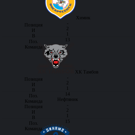
Химик
-
2
1
13
ХК Тамбов
-
2
1
14
Нефтяник
-
2
1
15