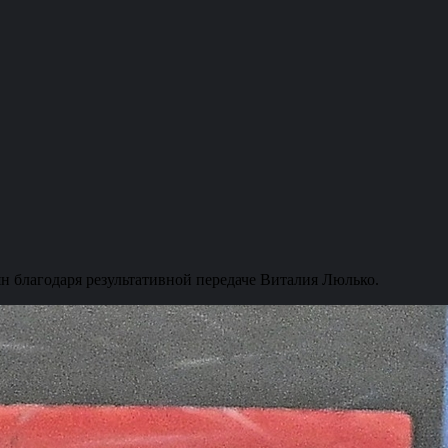
ян благодаря результативной передаче Виталия Люлько.