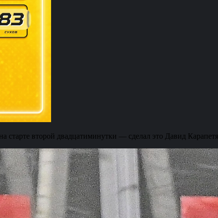
ь на старте второй двадцатиминутки — сделал это Давид Карапет