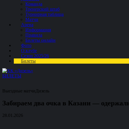
Команда
Тренерский штаб
Турнирная таблица
Матчи
Арена
Информация
Правила
Билеты онлайн
Фото
О клубе
Сезон 2025/26
Билеты
БИЛЕТЫ
Выездные матчи
Дизель
Забираем два очка в Казани — одержали
28.01.2026