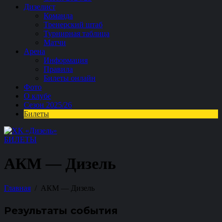
Дизелист
Команда
Тренерский штаб
Турнирная таблица
Матчи
Арена
Информация
Правила
Билеты онлайн
Фото
О клубе
Сезон 2025/26
Билеты
БИЛЕТЫ
АКМ — Дизель
Главная
АКМ — Дизель
Результаты события