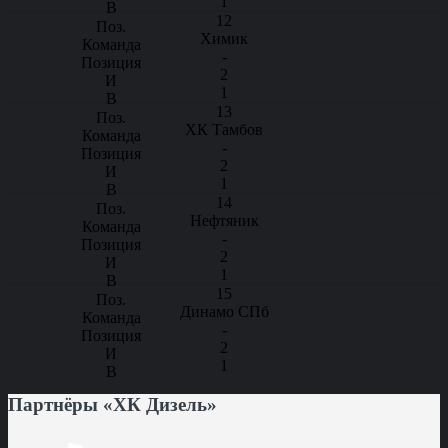
1
12
Химик
-
2
1
13
ХК Тамбов
-
2
1
14
Нефтяник
-
2
1
15
Динамо СПб
-
2
1
Партнёры «ХК Дизель»