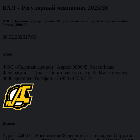
ВХЛ – Регулярный чемпионат 2025/26
ФОС «Ледовый дворец»
строение 3А с, ул. Осиновая гора, Тула, Тульская обл.,
Россия, 300045
08.02.2026
17:00
АКМ
ФОС «Ледовый дворец» Адрес: 300045, Российская
Федерация, г. Тула, с. Осиновая гора, стр. 2а Вместимость:
3000 зрителей Телефон:+7 (953) 425-97-27
Дизель
Адрес: 440031, Российская Федерация, г. Пенза, ул. Окружная,