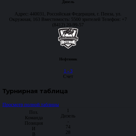
Дизель
Адрес: 440031, Российская Федерация, г. Пенза, ул.
Окружная, 163 Вместимость: 5500 зрителей Телефон: +7
(8412) 20-99-57
Нефтяник
1
-
3
Счет
Турнирная таблица
Просмотр полной таблицы
1
Дизель
-
74
28