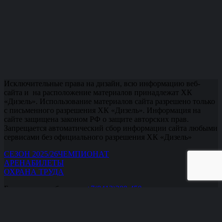
Исключительные права на дизайн, всю информацию веб-
сайта и на расположение материалов принадлежат ХК
«Дизель». Использование материалов сайта разрешено только
с письменного разрешения ХК «Дизель». Информация на
сайте защищена законом РФ о защите авторских прав.
Запрещается автоматический сбор информации сайта любыми
сервисами без официального разрешения ХК «Дизель»
СЕЗОН 2025/26
ЧЕМПИОНАТ
АРЕНА
БИЛЕТЫ
ОХРАНА ТРУДА
Бронирование билетов:
+7(8412)200-450.
Кассы:
+7(8412) 232-160
,
+7(8412) 232-161
,
+7(8412) 232-162
.