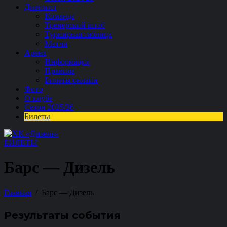
Дизелист
Команда
Тренерский штаб
Турнирная таблица
Матчи
Арена
Информация
Правила
Билеты онлайн
Фото
О клубе
Сезон 2025/26
Билеты
БИЛЕТЫ
Барс — Дизель
Главная
Барс — Дизель
Результаты события