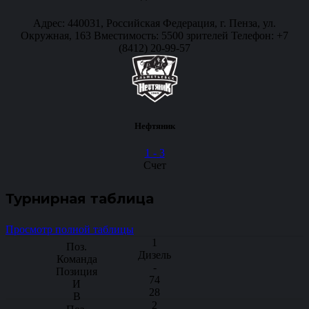
Адрес: 440031, Российская Федерация, г. Пенза, ул.
Окружная, 163 Вместимость: 5500 зрителей Телефон: +7
(8412) 20-99-57
Нефтяник
1
-
3
Счет
Турнирная таблица
Просмотр полной таблицы
1
Дизель
-
74
28
2