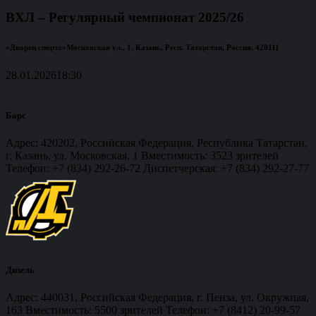
ВХЛ – Регулярный чемпионат 2025/26
«Дворец спорта»
Московская ул., 1, Казань, Респ. Татарстан, Россия, 420111
28.01.2026
18:30
Барс
Адрес: 420202, Российская Федерация, Республика Татарстан,
г. Казань, ул. Московская, 1 Вместимость: 3523 зрителей
Телефон: +7 (834) 292-26-72 Диспетчерская: +7 (834) 292-27-77
Дизель
Адрес: 440031, Российская Федерация, г. Пенза, ул. Окружная,
163 Вместимость: 5500 зрителей Телефон: +7 (8412) 20-99-57