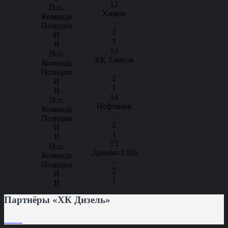
12
Химик
-
2
1
13
ХК Тамбов
-
2
1
14
Нефтяник
-
2
1
15
Динамо СПб
-
2
1
Партнёры «ХК Дизель»