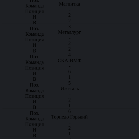
Магнитка
-
2
2
3
Металлург
-
2
2
4
СКА-ВМФ
-
6
1
5
Ижсталь
-
2
1
6
Торпедо Горький
-
2
1