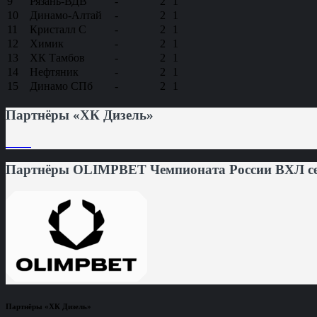
9
Рязань-ВДВ
-
2
1
10
Динамо-Алтай
-
2
1
11
Кристалл С
-
2
1
12
Химик
-
2
1
13
ХК Тамбов
-
2
1
14
Нефтяник
-
2
1
15
Динамо СПб
-
2
1
Партнёры «ХК Дизель»
Партнёры OLIMPBET Чемпионата России ВХЛ сез
Партнёры «ХК Дизель»