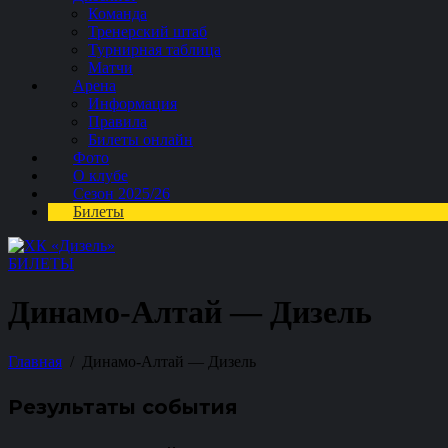
Команда
Тренерский штаб
Турнирная таблица
Матчи
Арена
Информация
Правила
Билеты онлайн
Фото
О клубе
Сезон 2025/26
Билеты
БИЛЕТЫ
Динамо-Алтай — Дизель
Главная
Динамо-Алтай — Дизель
Результаты события