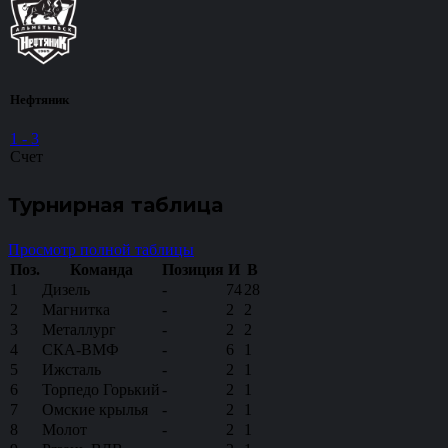
Нефтяник
1
-
3
Счет
Турнирная таблица
Просмотр полной таблицы
Поз.
Команда
Позиция
И
В
1
Дизель
-
74
28
2
Магнитка
-
2
2
3
Металлург
-
2
2
4
СКА-ВМФ
-
6
1
5
Ижсталь
-
2
1
6
Торпедо Горький
-
2
1
7
Омские крылья
-
2
1
8
Молот
-
2
1