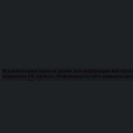
Исключительные права на дизайн, всю информацию веб-сайта 
разрешения ХК «Дизель». Информация на сайте защищена зако
разрешения ХК «Дизель»
СЕЗОН 2025/26
ЧЕМПИОНАТ
АРЕНА
БИЛЕТЫ
ОХРАНА ТРУДА
Бронирование билетов:
+7(8412)200-450.
Кассы:
+7(8412) 232-160
,
+7(8412) 232-161
,
+7(8412) 232-162
.
Офис:
+7(8412) 232-171