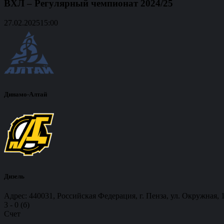
ВХЛ – Регулярный чемпионат 2024/25
27.02.2025
15:00
Динамо-Алтай
Дизель
Адрес: 440031, Российская Федерация, г. Пенза, ул. Окружная, 
3
-
0 (б)
Счет