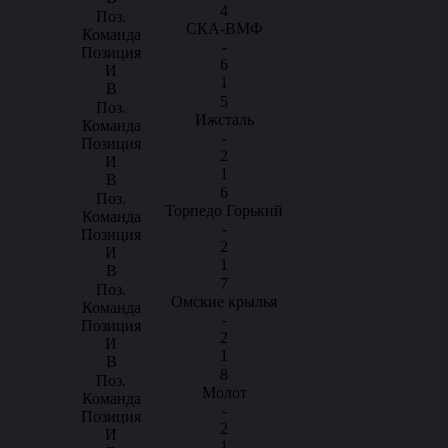
4
СКА-ВМФ
-
6
1
5
Ижсталь
-
2
1
6
Торпедо Горький
-
2
1
7
Омские крылья
-
2
1
8
Молот
-
2
1