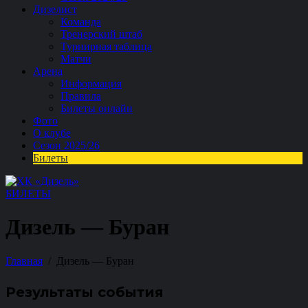
Дизелист
Команда
Тренерский штаб
Турнирная таблица
Матчи
Арена
Информация
Правила
Билеты онлайн
Фото
О клубе
Сезон 2025/26
Билеты
БИЛЕТЫ
Дизель — Буран
Главная
Дизель — Буран
Результаты события