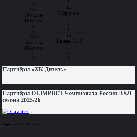
1
14
Нефтяник
-
2
1
15
Динамо СПб
-
2
1
Партнёры «ХК Дизель»
Партнёры OLIMPBET Чемпионата России ВХЛ
сезона 2025/26
Партнёры «ХК Дизель»