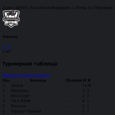
Адрес: 440031, Российская Федерация, г. Пенза, ул. Окружная, 
Нефтяник
1
-
3
Счет
Турнирная таблица
Просмотр полной таблицы
Поз.
Команда
Позиция
И
В
1
Дизель
-
74
28
2
Магнитка
-
2
2
3
Металлург
-
2
2
4
СКА-ВМФ
-
6
1
5
Ижсталь
-
2
1
6
Торпедо Горький
-
2
1