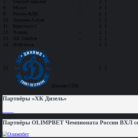
7
Омские крылья
-
2
1
8
Молот
-
2
1
9
Рязань-ВДВ
-
2
1
10
Динамо-Алтай
-
2
1
11
Кристалл С
-
2
1
12
Химик
-
2
1
13
ХК Тамбов
-
2
1
14
Нефтяник
-
2
1
15
-
2
1
Динамо СПб
Партнёры «ХК Дизель»
Партнёры OLIMPBET Чемпионата России ВХЛ сез