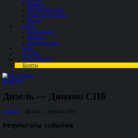
Команда
Тренерский штаб
Турнирная таблица
Матчи
Арена
Информация
Правила
Билеты онлайн
Фото
О клубе
Сезон 2025/26
Билеты
БИЛЕТЫ
Дизель — Динамо СПб
Главная
Дизель — Динамо СПб
Результаты события