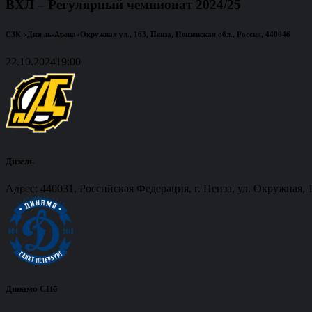
ВХЛ – Регулярный чемпионат 2024/25
СЗК «Дизель-Арена»
Окружная ул., 163, Пенза, Пензенская обл., Россия, 440046
22.10.2024
19:00
Дизель
Адрес: 440031, Российская Федерация, г. Пенза, ул. Окружная, 
Динамо СПб