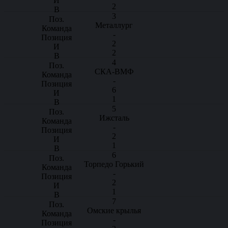
2
3
Металлург
-
2
2
4
СКА-ВМФ
-
6
1
5
Ижсталь
-
2
1
6
Торпедо Горький
-
2
1
7
Омские крылья
-