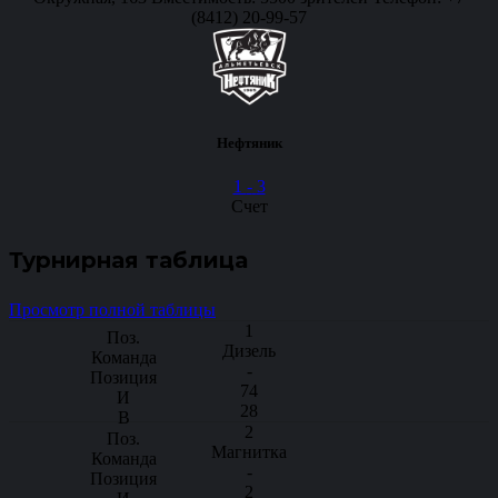
(8412) 20-99-57
Нефтяник
1
-
3
Счет
Турнирная таблица
Просмотр полной таблицы
1
Дизель
-
74
28
2
Магнитка
-
2