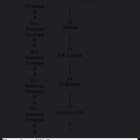
-
2
1
12
Химик
-
2
1
13
ХК Тамбов
-
2
1
14
Нефтяник
-
2
1
15
Динамо СПб
-
2
1