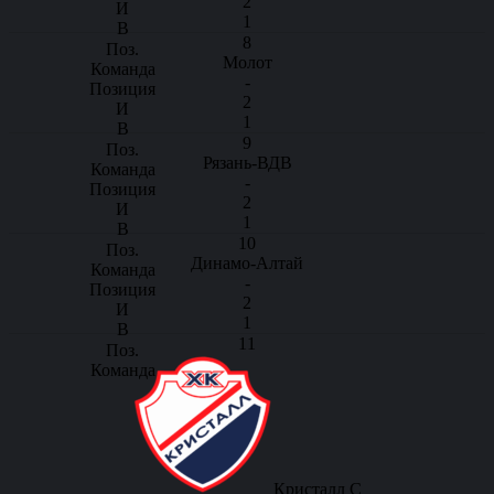
2
1
8
Молот
-
2
1
9
Рязань-ВДВ
-
2
1
10
Динамо-Алтай
-
2
1
11
Кристалл С