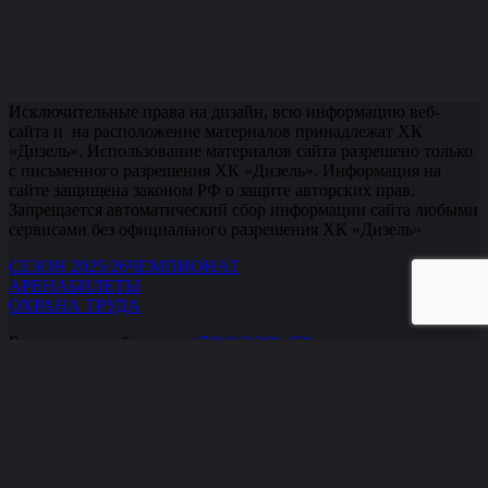
Исключительные права на дизайн, всю информацию веб-
сайта и на расположение материалов принадлежат ХК
«Дизель». Использование материалов сайта разрешено только
с письменного разрешения ХК «Дизель». Информация на
сайте защищена законом РФ о защите авторских прав.
Запрещается автоматический сбор информации сайта любыми
сервисами без официального разрешения ХК «Дизель»
СЕЗОН 2025/26
ЧЕМПИОНАТ
АРЕНА
БИЛЕТЫ
ОХРАНА ТРУДА
Бронирование билетов:
+7(8412)200-450.
Кассы:
+7(8412) 232-160
,
+7(8412) 232-161
,
+7(8412) 232-162
.
Офис:
+7(8412) 232-171
office@hcdizel.ru