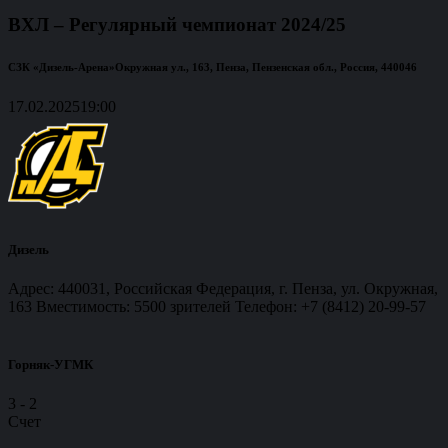
ВХЛ – Регулярный чемпионат 2024/25
СЗК «Дизель-Арена»
Окружная ул., 163, Пенза, Пензенская обл., Россия, 440046
17.02.2025
19:00
Дизель
Адрес: 440031, Российская Федерация, г. Пенза, ул. Окружная,
163 Вместимость: 5500 зрителей Телефон: +7 (8412) 20-99-57
Горняк-УГМК
3
-
2
Счет