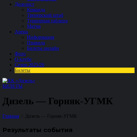
Дизелист
Команда
Тренерский штаб
Турнирная таблица
Матчи
Арена
Информация
Правила
Билеты онлайн
Фото
О клубе
Сезон 2025/26
Билеты
БИЛЕТЫ
Дизель — Горняк-УГМК
Главная
Дизель — Горняк-УГМК
Результаты события