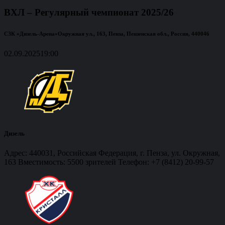
ВХЛ – Регулярный чемпионат 2025/26
СЗК «Дизель-Арена»
Окружная ул., 163, Пенза, Пензенская обл., Россия, 440046
02.09.2025
19:00
Дизель
Адрес: 440031, Российская Федерация, г. Пенза, ул. Окружная,
163 Вместимость: 5500 зрителей Телефон: +7 (8412) 20-99-57