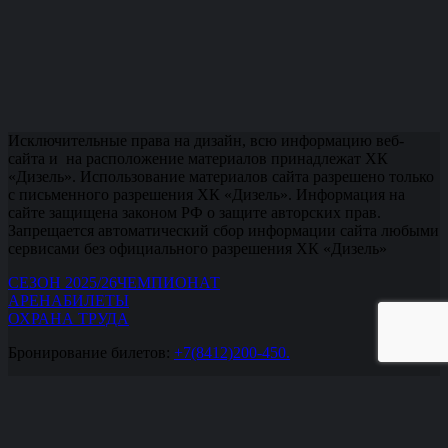
Исключительные права на дизайн, всю информацию веб-
сайта и на расположение материалов принадлежат ХК
«Дизель». Использование материалов сайта разрешено только
с письменного разрешения ХК «Дизель». Информация на
сайте защищена законом РФ о защите авторских прав.
Запрещается автоматический сбор информации сайта любыми
сервисами без официального разрешения ХК «Дизель»
СЕЗОН 2025/26
ЧЕМПИОНАТ
АРЕНА
БИЛЕТЫ
ОХРАНА ТРУДА
Бронирование билетов:
+7(8412)200-450.
Кассы:
+7(8412) 232-160
,
+7(8412) 232-161
,
+7(8412) 232-162
.
Офис:
+7(8412) 232-171