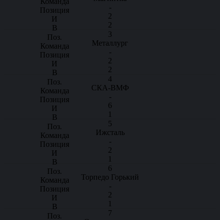
-
2
2
3
Металлург
-
2
2
4
СКА-ВМФ
-
6
1
5
Ижсталь
-
2
1
6
Торпедо Горький
-
2
1
7