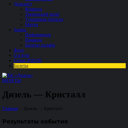
Дизелист
Команда
Тренерский штаб
Турнирная таблица
Матчи
Арена
Информация
Правила
Билеты онлайн
Фото
О клубе
Сезон 2025/26
Билеты
БИЛЕТЫ
Дизель — Кристалл
Главная
Дизель — Кристалл
Результаты события