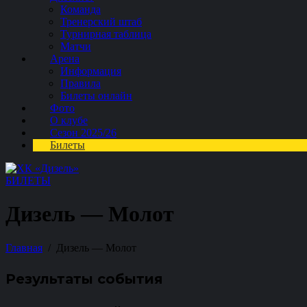
Команда
Тренерский штаб
Турнирная таблица
Матчи
Арена
Информация
Правила
Билеты онлайн
Фото
О клубе
Сезон 2025/26
Билеты
БИЛЕТЫ
Дизель — Молот
Главная
Дизель — Молот
Результаты события