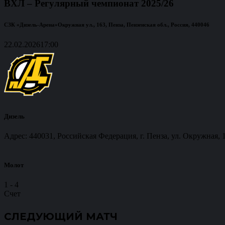
ВХЛ – Регулярный чемпионат 2025/26
СЗК «Дизель-Арена»
Окружная ул., 163, Пенза, Пензенская обл., Россия, 440046
22.02.2026
17:00
Дизель
Адрес: 440031, Российская Федерация, г. Пенза, ул. Окружная, 
Молот
1
-
4
Счет
СЛЕДУЮЩИЙ МАТЧ