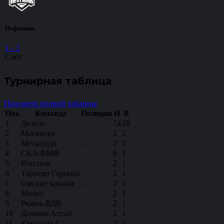
Нефтяник
1
-
3
Счет
Турнирная таблица
Просмотр полной таблицы
Поз.
Команда
Позиция
И
В
1
Дизель
-
74
28
2
Магнитка
-
2
2
3
Металлург
-
2
2
4
СКА-ВМФ
-
6
1
5
Ижсталь
-
2
1
6
Торпедо Горький
-
2
1
7
Омские крылья
-
2
1
8
Молот
-
2
1
9
Рязань-ВДВ
-
2
1
10
Динамо-Алтай
-
2
1
11
Кристалл С
-
2
1