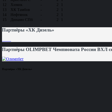
12
Химик
-
2
1
13
ХК Тамбов
-
2
1
14
Нефтяник
-
2
1
15
Динамо СПб
-
2
1
Партнёры «ХК Дизель»
Партнёры OLIMPBET Чемпионата России ВХЛ сез
Партнёры «ХК Дизель»