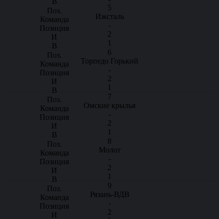
5
Ижсталь
-
2
1
6
Торпедо Горький
-
2
1
7
Омские крылья
-
2
1
8
Молот
-
2
1
9
Рязань-ВДВ
-
2