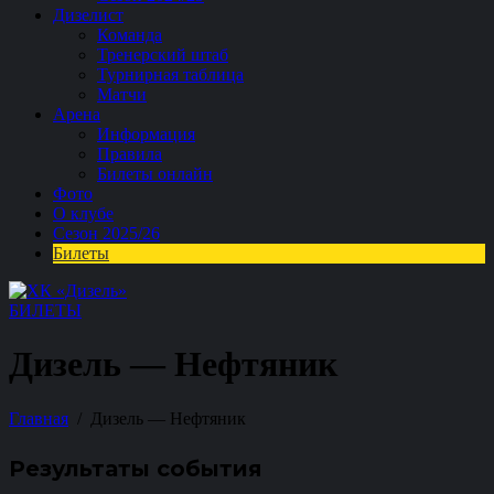
Дизелист
Команда
Тренерский штаб
Турнирная таблица
Матчи
Арена
Информация
Правила
Билеты онлайн
Фото
О клубе
Сезон 2025/26
Билеты
БИЛЕТЫ
Дизель — Нефтяник
Главная
Дизель — Нефтяник
Результаты события