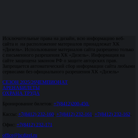
Исключительные права на дизайн, всю информацию веб-
сайта и на расположение материалов принадлежат ХК
«Дизель». Использование материалов сайта разрешено только
с письменного разрешения ХК «Дизель». Информация на
сайте защищена законом РФ о защите авторских прав.
Запрещается автоматический сбор информации сайта любыми
сервисами без официального разрешения ХК «Дизель»
СЕЗОН 2025/26
ЧЕМПИОНАТ
АРЕНА
БИЛЕТЫ
ОХРАНА ТРУДА
Бронирование билетов:
+7(8412)200-450.
Кассы:
+7(8412) 232-160
,
+7(8412) 232-161
,
+7(8412) 232-162
.
Офис:
+7(8412) 232-171
office@hcdizel.ru