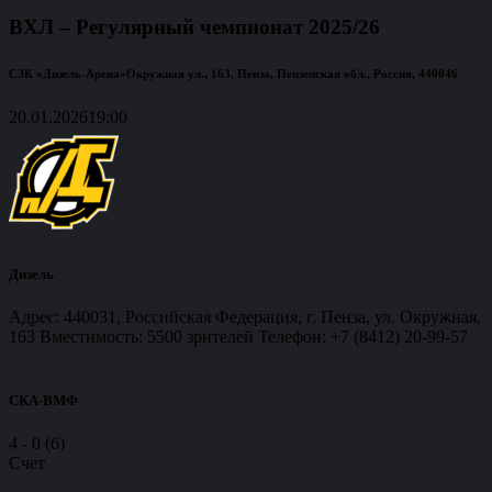
ВХЛ – Регулярный чемпионат 2025/26
СЗК «Дизель-Арена»
Окружная ул., 163, Пенза, Пензенская обл., Россия, 440046
20.01.2026
19:00
Дизель
Адрес: 440031, Российская Федерация, г. Пенза, ул. Окружная,
163 Вместимость: 5500 зрителей Телефон: +7 (8412) 20-99-57
СКА-ВМФ
4
-
0 (б)
Счет