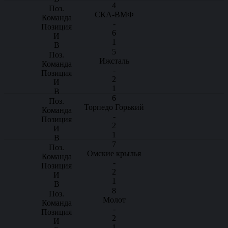
4
СКА-ВМФ
-
6
1
5
Ижсталь
-
2
1
6
Торпедо Горький
-
2
1
7
Омские крылья
-
2
1
8
Молот
-
2
1