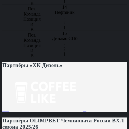
1
14
Нефтяник
-
2
1
15
Динамо СПб
-
2
1
Партнёры «ХК Дизель»
Партнёры OLIMPBET Чемпионата России ВХЛ
сезона 2025/26