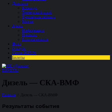
Дизелист
Команда
Тренерский штаб
Турнирная таблица
Матчи
Арена
Информация
Правила
Билеты онлайн
Фото
О клубе
Сезон 2025/26
Билеты
БИЛЕТЫ
Дизель — СКА-ВМФ
Главная
Дизель — СКА-ВМФ
Результаты события