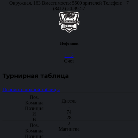
Окружная, 163 Вместимость: 5500 зрителей Телефон: +7
(8412) 20-99-57
Нефтяник
1
-
3
Счет
Турнирная таблица
Просмотр полной таблицы
1
Дизель
-
74
28
2
Магнитка
-