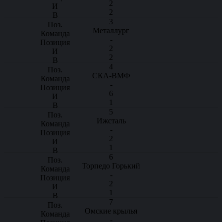
2
2
3
Металлург
-
2
2
4
СКА-ВМФ
-
6
1
5
Ижсталь
-
2
1
6
Торпедо Горький
-
2
1
7
Омские крылья
-