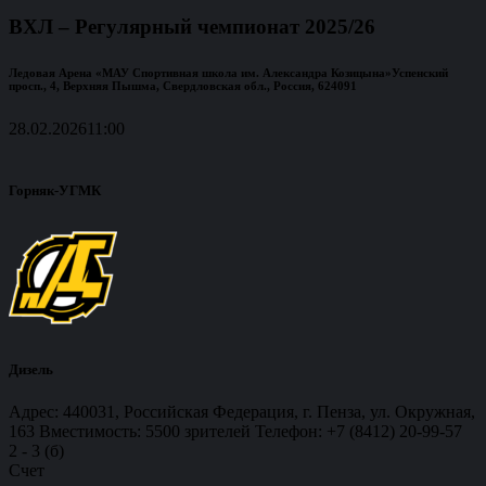
ВХЛ – Регулярный чемпионат 2025/26
Ледовая Арена «МАУ Спортивная школа им. Александра Козицына»
Успенский
просп., 4, Верхняя Пышма, Свердловская обл., Россия, 624091
28.02.2026
11:00
Горняк-УГМК
Дизель
Адрес: 440031, Российская Федерация, г. Пенза, ул. Окружная,
163 Вместимость: 5500 зрителей Телефон: +7 (8412) 20-99-57
2
-
3 (б)
Счет