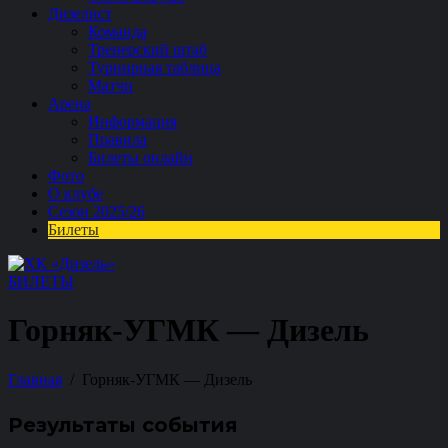
Дизелист
Команда
Тренерский штаб
Турнирная таблица
Матчи
Арена
Информация
Правила
Билеты онлайн
Фото
О клубе
Сезон 2025/26
Билеты
БИЛЕТЫ
Горняк-УГМК — Дизель
Главная
Горняк-УГМК — Дизель
Результаты события