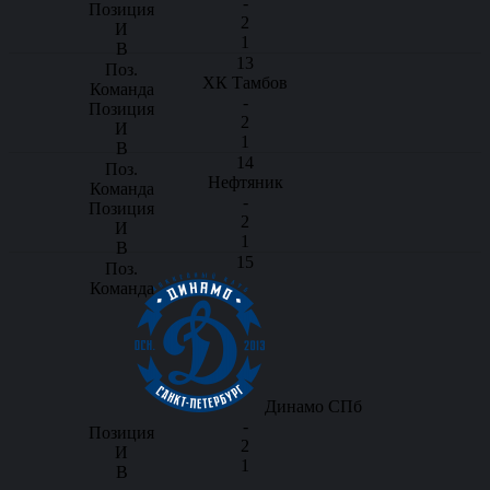
-
2
1
13
ХК Тамбов
-
2
1
14
Нефтяник
-
2
1
15
Динамо СПб
-
2
1