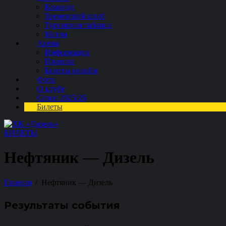
Команда
Тренерский штаб
Турнирная таблица
Матчи
Арена
Информация
Правила
Билеты онлайн
Фото
О клубе
Сезон 2025/26
Билеты
БИЛЕТЫ
Нефтяник — Дизель
Главная
Нефтяник — Дизель
Результаты события