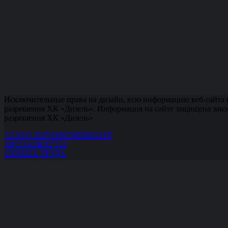
Исключительные права на дизайн, всю информацию веб-сайта 
разрешения ХК «Дизель». Информация на сайте защищена зако
разрешения ХК «Дизель»
СЕЗОН 2025/26
ЧЕМПИОНАТ
АРЕНА
БИЛЕТЫ
ОХРАНА ТРУДА
Бронирование билетов:
+7(8412)200-450.
Кассы:
+7(8412) 232-160
,
+7(8412) 232-161
,
+7(8412) 232-162
.
Офис:
+7(8412) 232-171
office@hcdizel.ru