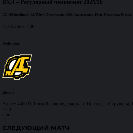
ВХЛ – Регулярный чемпионат 2025/26
ДС «Юбилейный» (АЛМ)
ул. Белоглазова, 60б, Альметьевск, Респ. Татарстан, Россия,
01.02.2026
17:00
Нефтяник
Дизель
Адрес: 440031, Российская Федерация, г. Пенза, ул. Окружная, 
4
-
3
Счет
СЛЕДУЮЩИЙ МАТЧ