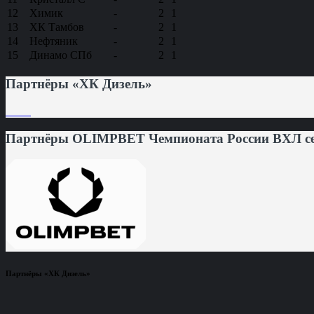
12
Химик
-
2
1
13
ХК Тамбов
-
2
1
14
Нефтяник
-
2
1
15
Динамо СПб
-
2
1
Партнёры «ХК Дизель»
Партнёры OLIMPBET Чемпионата России ВХЛ сез
Партнёры «ХК Дизель»