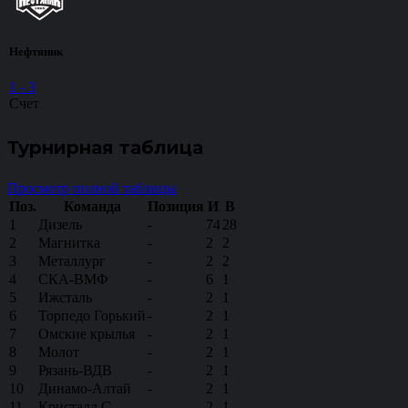
Нефтяник
1
-
3
Счет
Турнирная таблица
Просмотр полной таблицы
Поз.
Команда
Позиция
И
В
1
Дизель
-
74
28
2
Магнитка
-
2
2
3
Металлург
-
2
2
4
СКА-ВМФ
-
6
1
5
Ижсталь
-
2
1
6
Торпедо Горький
-
2
1
7
Омские крылья
-
2
1
8
Молот
-
2
1
9
Рязань-ВДВ
-
2
1
10
Динамо-Алтай
-
2
1
11
Кристалл С
-
2
1