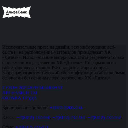
Исключительные права на дизайн, всю информацию веб-
сайта и на расположение материалов принадлежат ХК
«Дизель». Использование материалов сайта разрешено только
с письменного разрешения ХК «Дизель». Информация на
сайте защищена законом РФ о защите авторских прав.
Запрещается автоматический сбор информации сайта любыми
сервисами без официального разрешения ХК «Дизель»
СЕЗОН 2025/26
ЧЕМПИОНАТ
АРЕНА
БИЛЕТЫ
ОХРАНА ТРУДА
Бронирование билетов:
+7(8412)200-450.
Кассы:
+7(8412) 232-160
,
+7(8412) 232-161
,
+7(8412) 232-162
.
Офис:
+7(8412) 232-171