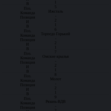
1
5
Ижсталь
-
2
1
6
Торпедо Горький
-
2
1
7
Омские крылья
-
2
1
8
Молот
-
2
1
9
Рязань-ВДВ
-
2