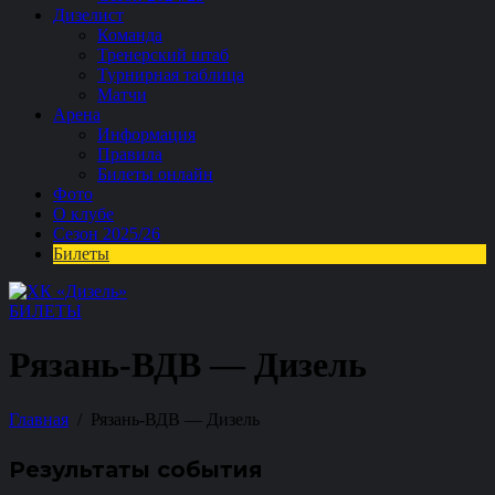
Дизелист
Команда
Тренерский штаб
Турнирная таблица
Матчи
Арена
Информация
Правила
Билеты онлайн
Фото
О клубе
Сезон 2025/26
Билеты
БИЛЕТЫ
Рязань-ВДВ — Дизель
Главная
Рязань-ВДВ — Дизель
Результаты события