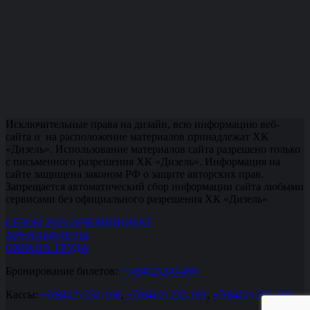
Исключительные права на дизайн, всю информацию веб-
сайта и на расположение материалов принадлежат ХК
«Дизель». Использование материалов сайта разрешено только
с письменного разрешения ХК «Дизель». Информация на
сайте защищена законом РФ о защите авторских прав.
Запрещается автоматический сбор информации сайта любыми
сервисами без официального разрешения ХК «Дизель»
СЕЗОН 2025/26
ЧЕМПИОНАТ
АРЕНА
БИЛЕТЫ
ОХРАНА ТРУДА
Бронирование билетов:
+7(8412)200-450.
Кассы:
+7(8412) 232-160
,
+7(8412) 232-161
,
+7(8412) 232-162
.