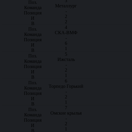
3
Металлург
-
2
2
4
СКА-ВМФ
-
6
1
5
Ижсталь
-
2
1
6
Торпедо Горький
-
2
1
7
Омские крылья
-
2
1