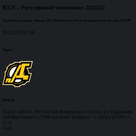
ВХЛ – Регулярный чемпионат 2021/22
Ледовый дворец
пр. Ленина, 19п, Нефтекамск, Респ. Башкортостан, Россия, 452688
30.11.2021
17:00
Торос
Дизель
Адрес: 440031, Российская Федерация, г. Пенза, ул. Окружная,
163 Вместимость: 5500 зрителей Телефон: +7 (8412) 20-99-57
3
-
0
Счет