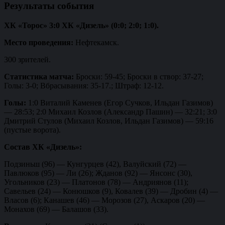
Результаты события
ХК «Торос» 3:0 ХК «Дизель» (0:0; 2:0; 1:0).
Место проведения:
Нефтекамск.
300 зрителей.
Статистика матча:
Броски: 59-45; Броски в створ: 37-27;
Голы: 3-0; Вбрасывания: 35-17.; Штраф: 12-12.
Голы:
1:0 Виталий Каменев (Егор Сучков, Ильдан Газимов)
— 28:53; 2:0 Михаил Козлов (Александр Пашин) — 32:21; 3:0
Дмитрий Стулов (Михаил Козлов, Ильдан Газимов) — 59:16
(пустые ворота).
Состав ХК «Дизель»:
Подзиньш (96) — Кунгурцев (42), Валуйский (72) —
Павлюков (95) — Ли (26); Жданов (92) — Янсонс (30),
Угольников (23) — Платонов (78) — Андриянов (11);
Савельев (24) — Конюшков (9), Ковалев (39) — Дробин (4) —
Власов (6); Канашев (46) — Морозов (27), Аскаров (20) —
Монахов (69) — Балашов (33).