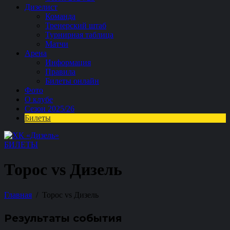
Дизелист
Команда
Тренерский штаб
Турнирная таблица
Матчи
Арена
Информация
Правила
Билеты онлайн
Фото
О клубе
Сезон 2025/26
Билеты
БИЛЕТЫ
Торос vs Дизель
Главная
Торос vs Дизель
Результаты события