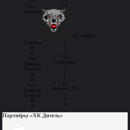
13
ХК Тамбов
-
2
1
14
Нефтяник
-
2
1
15
Динамо СПб
-
2
1
Партнёры «ХК Дизель»