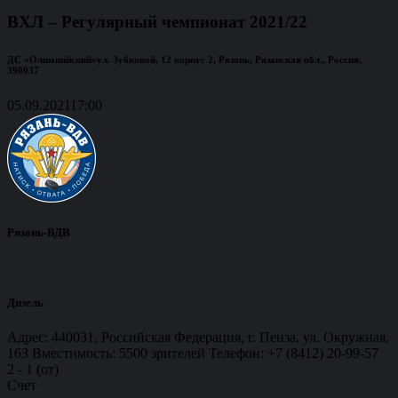
ВХЛ – Регулярный чемпионат 2021/22
ДС «Олимпийский»
ул. Зубковой, 12 корпус 2, Рязань, Рязанская обл., Россия,
390037
05.09.2021
17:00
Рязань-ВДВ
Дизель
Адрес: 440031, Российская Федерация, г. Пенза, ул. Окружная,
163 Вместимость: 5500 зрителей Телефон: +7 (8412) 20-99-57
2
-
1 (от)
Счет