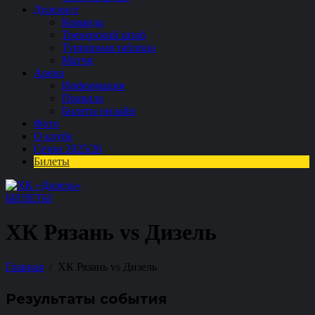
Дизелист
Команда
Тренерский штаб
Турнирная таблица
Матчи
Арена
Информация
Правила
Билеты онлайн
Фото
О клубе
Сезон 2025/26
Билеты
БИЛЕТЫ
ХК Рязань vs Дизель
Главная
ХК Рязань vs Дизель
Результаты события