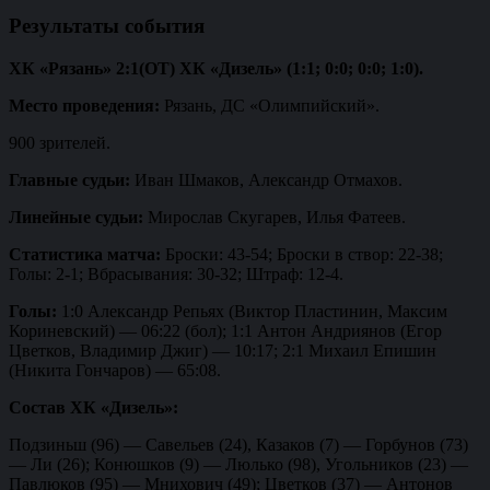
Результаты события
ХК «Рязань» 2:1(ОТ) ХК «Дизель» (1:1; 0:0; 0:0; 1:0).
Место проведения:
Рязань, ДС «Олимпийский».
900 зрителей.
Главные судьи:
Иван Шмаков, Александр Отмахов.
Линейные судьи:
Мирослав Скугарев, Илья Фатеев.
Статистика матча:
Броски: 43-54; Броски в створ: 22-38;
Голы: 2-1; Вбрасывания: 30-32; Штраф: 12-4.
Голы:
1:0 Александр Репьях (Виктор Пластинин, Максим
Кориневский) — 06:22 (бол); 1:1 Антон Андриянов (Егор
Цветков, Владимир Джиг) — 10:17; 2:1 Михаил Епишин
(Никита Гончаров) — 65:08.
Состав ХК «Дизель»:
Подзиньш (96) — Савельев (24), Казаков (7) — Горбунов (73)
— Ли (26); Конюшков (9) — Люлько (98), Угольников (23) —
Павлюков (95) — Мнихович (49); Цветков (37) — Антонов