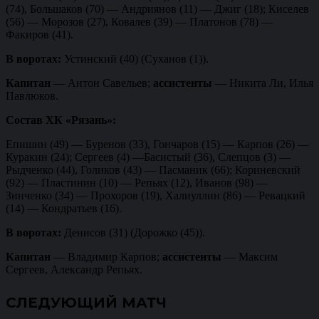
(74), Большаков (70) — Андриянов (11) — Джиг (18); Киселев
(56) — Морозов (27), Ковалев (39) — Платонов (78) —
Факиров (41).
В воротах:
Устинский (40) (Суханов (1)).
Капитан
— Антон Савельев;
ассистенты
— Никита Ли, Илья
Павлюков.
Состав ХК «Рязань»:
Епишин (49) — Буренов (33), Гончаров (15) — Карпов (26) —
Куракин (24); Сергеев (4) —Басистый (36), Слепцов (3) —
Рыдченко (44), Голиков (43) — Пасманик (66); Кориневский
(92) — Пластинин (10) — Репьях (12), Иванов (98) —
Зинченко (34) — Прохоров (19), Халиуллин (86) — Ревацкий
(14) — Кондратьев (16).
В воротах:
Денисов (31) (Дорожко (45)).
Капитан
— Владимир Карпов;
ассистенты
— Максим
Сергеев, Александр Репьях.
СЛЕДУЮЩИЙ МАТЧ