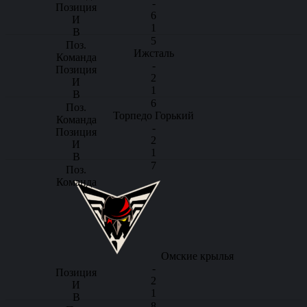
-
6
1
5
Ижсталь
-
2
1
6
Торпедо Горький
-
2
1
7
Омские крылья
-
2
1
8