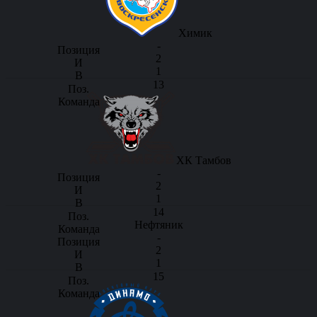
Химик
-
2
1
13
ХК Тамбов
-
2
1
14
Нефтяник
-
2
1
15