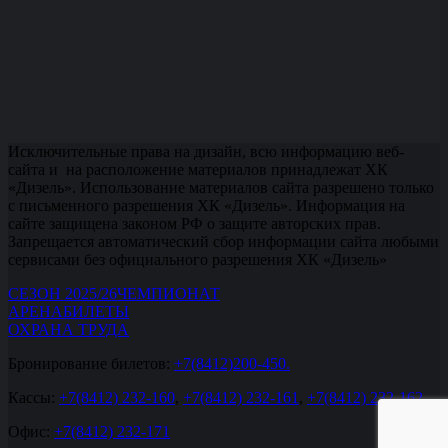
Исключительные права на дизайн, всю информацию веб-
сайта и на расположение материалов принадлежат ХК
«Дизель». Использование материалов сайта разрешено только
с письменного разрешения ХК «Дизель». Информация на
сайте защищена законом РФ о защите авторских прав.
Запрещается автоматический сбор информации сайта любыми
сервисами без официального разрешения ХК «Дизель»
СЕЗОН 2025/26
ЧЕМПИОНАТ
АРЕНА
БИЛЕТЫ
ОХРАНА ТРУДА
Бронирование билетов:
+7(8412)200-450.
Кассы:
+7(8412) 232-160
,
+7(8412) 232-161
,
+7(8412) 232-162
.
Офис:
+7(8412) 232-171