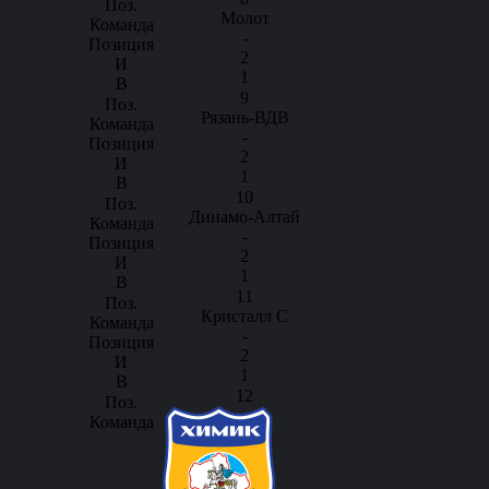
Молот
-
2
1
9
Рязань-ВДВ
-
2
1
10
Динамо-Алтай
-
2
1
11
Кристалл С
-
2
1
12