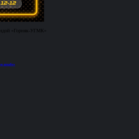
андой «Горняк-УГМК»
ом штабе»