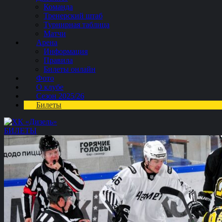
Команда
Тренерский штаб
Турнирная таблица
Матчи
Арена
Информация
Правила
Билеты онлайн
Фото
О клубе
Сезон 2025/26
Билеты
БИЛЕТЫ