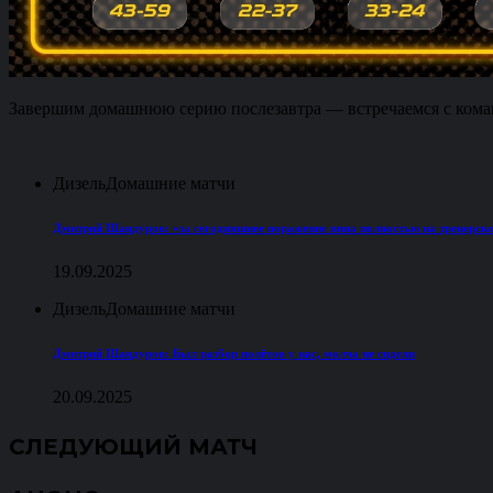
Завершим домашнюю серию послезавтра — встречаемся с ком
Дизель
Домашние матчи
Дмитрий Шандуров: «за сегодняшнее поражение вина полностью на тренерск
19.09.2025
Дизель
Домашние матчи
Дмитрий Шандуров: Был разбор полётов у нас, молча не сидели
20.09.2025
СЛЕДУЮЩИЙ МАТЧ