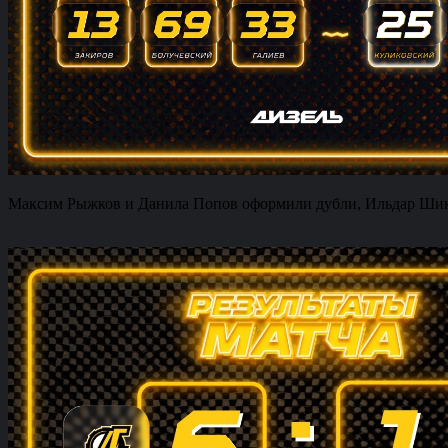
Максим Рыжков и Данила Попов оформили дубли, Ильдар Шикса