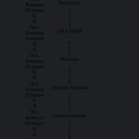
Металлург
-
2
2
4
СКА-ВМФ
-
6
1
5
Ижсталь
-
2
1
6
Торпедо Горький
-
2
1
7
Омские крылья
-
2
1
8