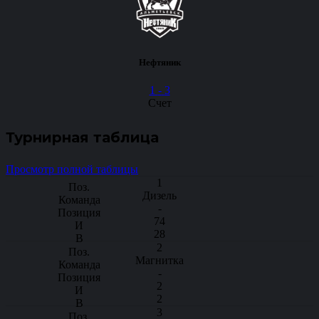
Нефтяник
1
-
3
Счет
Турнирная таблица
Просмотр полной таблицы
1
Дизель
-
74
28
2
Магнитка
-
2
2
3