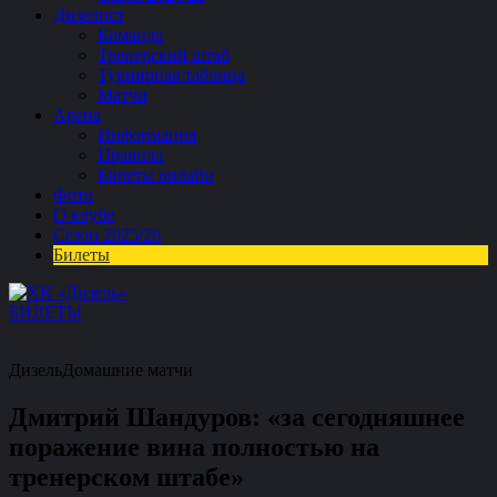
Дизелист
Команда
Тренерский штаб
Турнирная таблица
Матчи
Арена
Информация
Правила
Билеты онлайн
Фото
О клубе
Сезон 2025/26
Билеты
БИЛЕТЫ
Дизель
Домашние матчи
Дмитрий Шандуров: «за сегодняшнее
поражение вина полностью на
тренерском штабе»