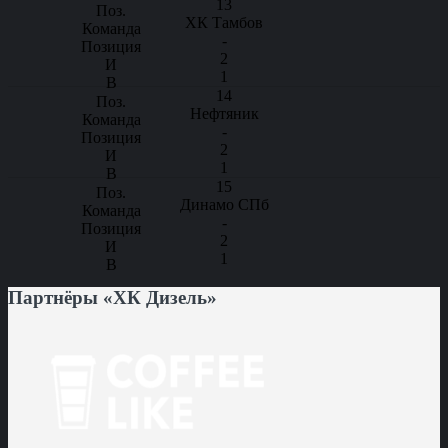
13
ХК Тамбов
-
2
1
14
Нефтяник
-
2
1
15
Динамо СПб
-
2
1
Партнёры «ХК Дизель»