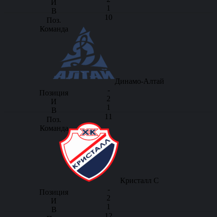
1
10
Динамо-Алтай
-
2
1
11
Кристалл С
-
2
1
12