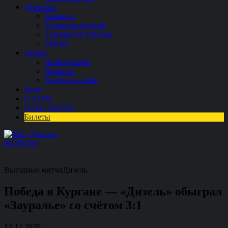
Дизелист
Команда
Тренерский штаб
Турнирная таблица
Матчи
Арена
Информация
Правила
Билеты онлайн
Фото
О клубе
Сезон 2025/26
Билеты
БИЛЕТЫ
Выездные матчи
Дизель
Победа в Кургане — «Дизель» обыграл
«Зауралье» со счётом 3:1
13.12.2025