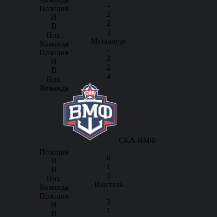
-
2
2
3
Металлург
-
2
2
4
СКА-ВМФ
-
6
1
5
Ижсталь
-
2
1