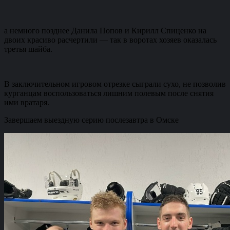
а немного позднее Данила Попов и Кирилл Спиценко на
двоих красиво расчертили — так в воротах хозяев оказалась
третья шайба.
В заключительном игровом отрезке сыграли сухо, не позволив
курганцам воспользоваться лишним полевым после снятия
ими вратаря.
Завершаем выездную серию послезавтра в Омске