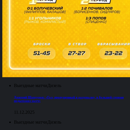
Выездные матчи
Дизель
Дмитрий Шандуров: «Гол, пропущенный в раздевалку, в большей степени
подытожил матч»
11.12.2025
Выездные матчи
Дизель