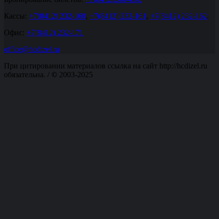
Кассы:
+7(8412) 232-160
,
+7(8412) 232-161
,
+7(8412) 232-162
.
Офис:
+7(8412) 232-171
office@hcdizel.ru
При цитировании материалов ссылка на сайт http://hcdizel.ru
обязательна. /
©
2003-2025