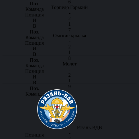
6
Торпедо Горький
-
2
1
7
Омские крылья
-
2
1
8
Молот
-
2
1
9
Рязань-ВДВ
-
2