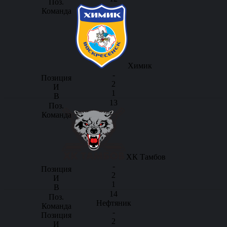
Химик
-
2
1
13
ХК Тамбов
-
2
1
14
Нефтяник
-
2