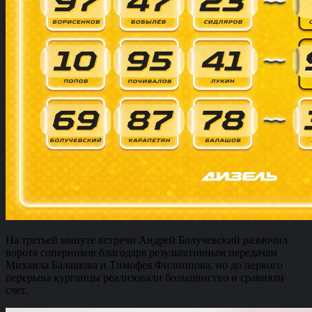
На третьей минуте встречи Андрей Болучевский размочил
ворота соперников благодаря результативным передачам
Михаила Балашова и Тимофея Филиппова, но до первого
перерыва курганцы реализовали большинство и сравняли
счет.