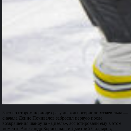
Зато во втором периоде сразу дважды огорчили хозяев льда —
сначала Денис Почивалов забросил первую после
возвращения шайбу за «Дизель», ассистировали ему в этом
моменте Александр Борисенков и Дмитрий Сидляров;