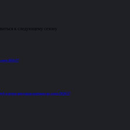
овиться к следующему сезону
езон 2026/27
б и игрок продлили контракт на сезон 2026/27