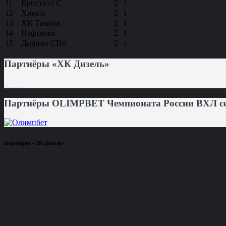
11
Кристалл С
-
2
1
12
Химик
-
2
1
13
ХК Тамбов
-
2
1
14
Нефтяник
-
2
1
15
Динамо СПб
-
2
1
Партнёры «ХК Дизель»
Партнёры OLIMPBET Чемпионата России ВХЛ сез
Партнёры «ХК Дизель»