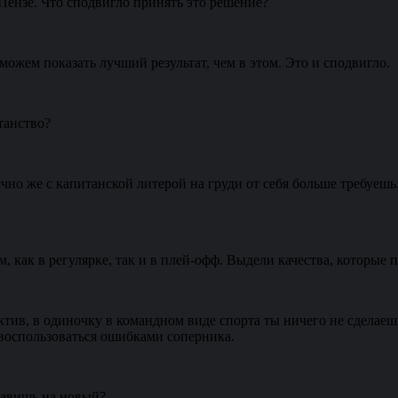
Пензе. Что сподвигло принять это решение?
можем показать лучший результат, чем в этом. Это и сподвигло.
танство?
чно же с капитанской литерой на груди от себя больше требуешь. 
 как в регулярке, так и в плей-офф. Выдели качества, которые 
тив, в одиночку в командном виде спорта ты ничего не сделаеш
воспользоваться ошибками соперника.
тавишь на новый?