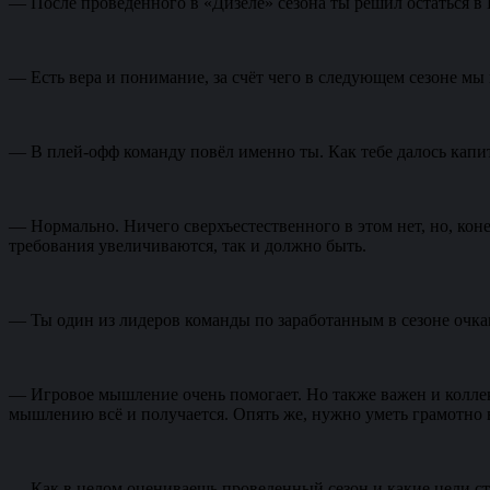
— После проведенного в «Дизеле» сезона ты решил остаться в 
— Есть вера и понимание, за счёт чего в следующем сезоне мы 
— В плей-офф команду повёл именно ты. Как тебе далось капи
— Нормально. Ничего сверхъестественного в этом нет, но, коне
требования увеличиваются, так и должно быть.
— Ты один из лидеров команды по заработанным в сезоне очкам,
— Игровое мышление очень помогает. Но также важен и коллек
мышлению всё и получается. Опять же, нужно уметь грамотно 
— Как в целом оцениваешь проведенный сезон и какие цели с