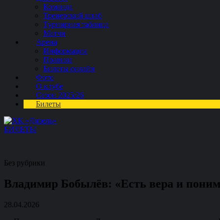
Команда
Тренерский штаб
Турнирная таблица
Матчи
Арена
Информация
Правила
Билеты онлайн
Фото
О клубе
Сезон 2025/26
Билеты
БИЛЕТЫ
Без рубрики
Владимир Бобылёв: «Есть вера и понима
28.04.2026