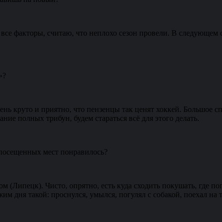
все факторы, считаю, что неплохо сезон провели. В следующем с
»?
Очень круто и приятно, что пензенцы так ценят хоккей. Большое 
ие полных трибун, будем стараться всё для этого делать.
з посещенных мест понравилось?
Липецк). Чисто, опрятно, есть куда сходить покушать, где погу
м дня такой: проснулся, умылся, погулял с собакой, поехал на т