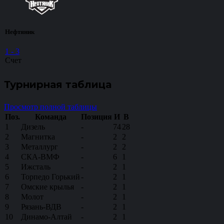
Нефтяник
1
-
3
Счет
Турнирная таблица
Просмотр полной таблицы
Поз.
Команда
Позиция
И
В
1
Дизель
-
74
28
2
Магнитка
-
2
2
3
Металлург
-
2
2
4
СКА-ВМФ
-
6
1
5
Ижсталь
-
2
1
6
Торпедо Горький
-
2
1
7
Омские крылья
-
2
1
8
Молот
-
2
1
9
Рязань-ВДВ
-
2
1
10
Динамо-Алтай
-
2
1