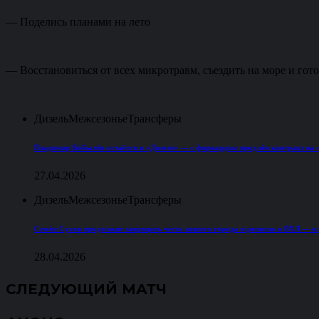
— Поделись планами на лето
— Восстановиться от всех микротравм, съездить на море и гот
Дизель
Межсезонье
Трансферы
Владимир Бобылёв остаётся в «Дизеле» — с форвардом продлён контракт на с
27.04.2026
Дизель
Межсезонье
Трансферы
Семён Сухов продолжит защищать честь нашего города и региона в ВХЛ — клу
28.04.2026
СЛЕДУЮЩИЙ МАТЧ