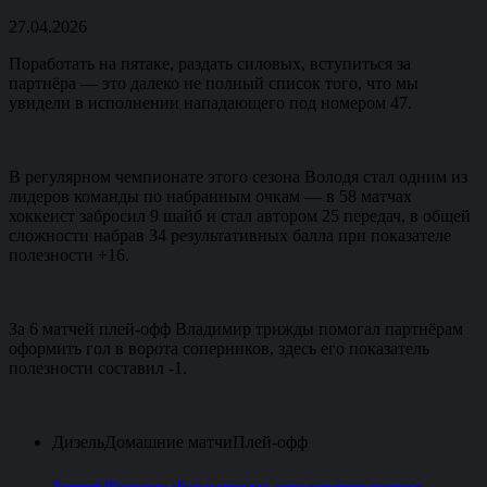
27.04.2026
Поработать на пятаке, раздать силовых, вступиться за
партнёра — это далеко не полный список того, что мы
увидели в исполнении нападающего под номером 47.
В регулярном чемпионате этого сезона Володя стал одним из
лидеров команды по набранным очкам — в 58 матчах
хоккеист забросил 9 шайб и стал автором 25 передач, в общей
сложности набрав 34 результативных балла при показателе
полезности +16.
За 6 матчей плей-офф Владимир трижды помогал партнёрам
оформить гол в ворота соперников, здесь его показатель
полезности составил -1.
Дизель
Домашние матчи
Плей-офф
Дмитрий Шандуров: «Болельщики весь сезон заполняли стадион и