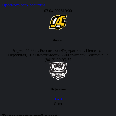
Просмотр всех событий
03.04.2026
19:00
Дизель
Адрес: 440031, Российская Федерация, г. Пенза, ул.
Окружная, 163 Вместимость: 5500 зрителей Телефон: +7
(8412) 20-99-57
Нефтяник
1
-
3
Счет