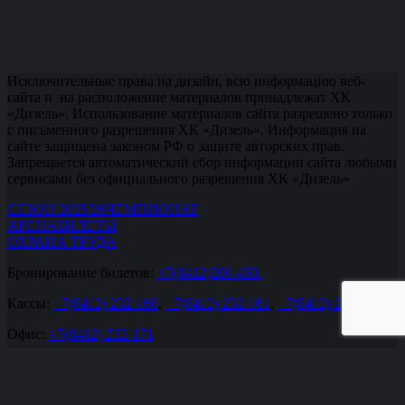
Исключительные права на дизайн, всю информацию веб-
сайта и на расположение материалов принадлежат ХК
«Дизель». Использование материалов сайта разрешено только
с письменного разрешения ХК «Дизель». Информация на
сайте защищена законом РФ о защите авторских прав.
Запрещается автоматический сбор информации сайта любыми
сервисами без официального разрешения ХК «Дизель»
СЕЗОН 2025/26
ЧЕМПИОНАТ
АРЕНА
БИЛЕТЫ
ОХРАНА ТРУДА
Бронирование билетов:
+7(8412)200-450.
Кассы:
+7(8412) 232-160
,
+7(8412) 232-161
,
+7(8412) 232-162
.
Офис:
+7(8412) 232-171
office@hcdizel.ru
При цитировании материалов ссылка на сайт http://hcdizel.ru