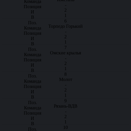
-
2
1
6
Торпедо Горький
-
2
1
7
Омские крылья
-
2
1
8
Молот
-
2
1
9
Рязань-ВДВ
-
2
1
10