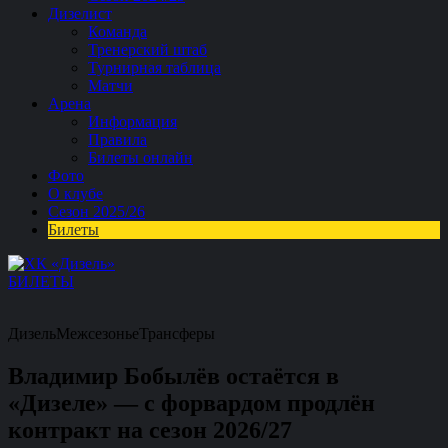
Дизелист
Команда
Тренерский штаб
Турнирная таблица
Матчи
Арена
Информация
Правила
Билеты онлайн
Фото
О клубе
Сезон 2025/26
Билеты
БИЛЕТЫ
Дизель
Межсезонье
Трансферы
Владимир Бобылёв остаётся в
«Дизеле» — с форвардом продлён
контракт на сезон 2026/27